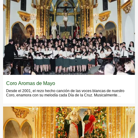
Coro Aromas de Mayo
Desde el 2001, el rezo hecho canción de las voces blancas de nuestro
Coro, enamora con su melodía cada Día de la Cruz. Musicalmente
hablando, la Cofradía de la Santa Vera+Cruz está siempre muy bien
representada. Además de las dos bandas de música que forman parte de
nuestro día a día, la Cofradía también dispone desde hace 27 años de una
Coral que pone letra en forma de canción en aquellos actos donde se
requiere su presencia; eucaristías, conciertos de Navidad, recitales del Día
de la Cruz, etc...