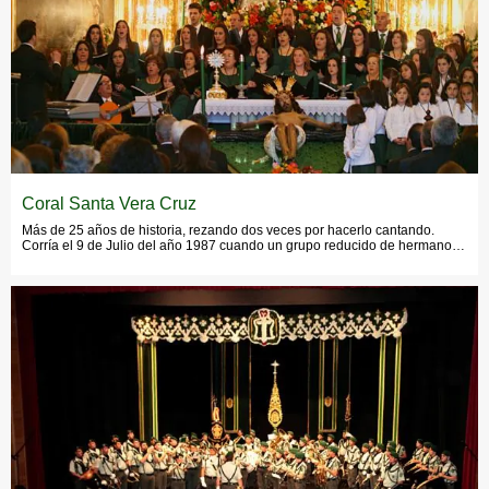
Coral Santa Vera Cruz
Más de 25 años de historia, rezando dos veces por hacerlo cantando.
Corría el 9 de Julio del año 1987 cuando un grupo reducido de hermanos
y hermanas de la Cofradía se reunían en el patio de la Ermita del
Convento para plantear la idea de crear un coro propio para la Cofradía,
aprovechando que la Virgen de Gracia visitaba la Ermita. Y así fue como
comenzaron sus ensayos, con letras populares, para cantarle a la Patrona
de Alhaurín el Grande.