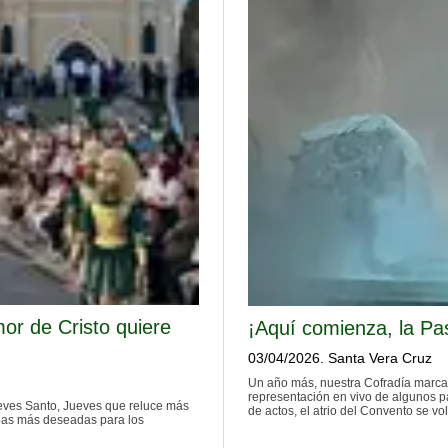
or de Cristo quiere
¡Aquí comienza, la Pa
03/04/2026. Santa Vera Cruz
Un año más, nuestra Cofradía marcab
representación en vivo de algunos pa
Jueves Santo, Jueves que reluce más
de actos, el atrio del Convento se v
mpas más deseadas para los
noche acogió a vecinos, hermanos y 
tradiciones más significativas de est