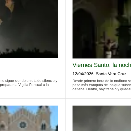
Viernes Santo, la noc
12/04/2026. Santa Vera Cruz
to sigue siendo un día de silencio y
Desde primera hora de la mañana se n
preparar la Vigilia Pascual a la
paso más tranquilo de los que suben 
detiene. Dentro, hay trabajo y queda
Sobran las palabras: hoy ha muerto 
Oficios. Es una liturgia que no tiene
pan consagrado de la tarde anterior