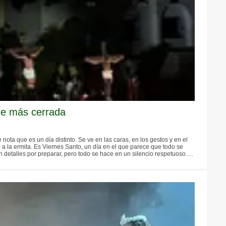
he más cerrada
ota que es un día distinto. Se ve en las caras, en los gestos y en el
a la ermita. Es Viernes Santo, un día en el que parece que todo se
n detalles por preparar, pero todo se hace en un silencio respetuoso.
el Señor. A las doce del mediodía nos reunimos para los Santos
 nada que ver con las del resto del año. Leemos la Pasión, recibimos el
 y adoramos la Cruz.