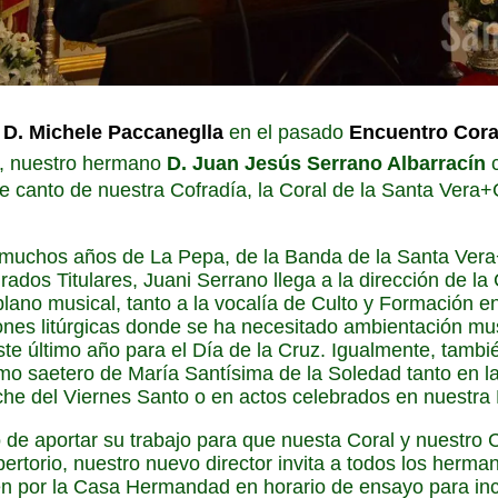
 D. Michele Paccaneglla
en el pasado
Encuentro Coral
, nuestro hermano
D. Juan Jesús Serrano Albarracín
e canto de nuestra Cofradía, la Coral de la Santa Vera
muchos años de La Pepa, de la Banda de la Santa Ver
ados Titulares, Juani Serrano llega a la dirección de la
lano musical, tanto a la vocalía de Culto y Formación en
ones litúrgicas donde se ha necesitado ambientación m
este último año para el Día de la Cruz. Igualmente, tam
omo saetero de María Santísima de la Soledad tanto en l
he del Viernes Santo o en actos celebrados en nuestra 
o de aportar su trabajo para que nuesta Coral y nuestro 
rtorio, nuestro nuevo director invita a todos los herman
n por la Casa Hermandad en horario de ensayo para inc